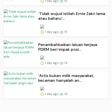
1 day ago
10
‘Tidak wujud istilah Ernie Zakri lama
atau baharu’...
1 day ago
15
Penambahbaikan laluan kerjaya
PDRM beri impak posi...
1 day ago
14
‘Artis bukan milik masyarakat,
kecaman hanyalah an...
1 day ago
14