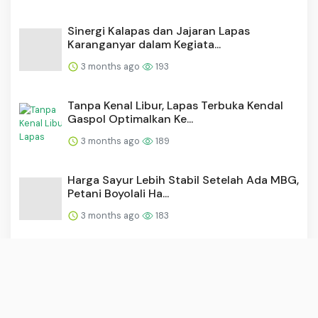
⁠Sinergi Kalapas dan Jajaran Lapas
Karanganyar dalam Kegiata...
3 months ago
193
Tanpa Kenal Libur, Lapas Terbuka Kendal
Gaspol Optimalkan Ke...
3 months ago
189
Harga Sayur Lebih Stabil Setelah Ada MBG,
Petani Boyolali Ha...
3 months ago
183
Prestige Biopharma IDC Files Patent for
Next-Generation Anti...
3 months ago
179