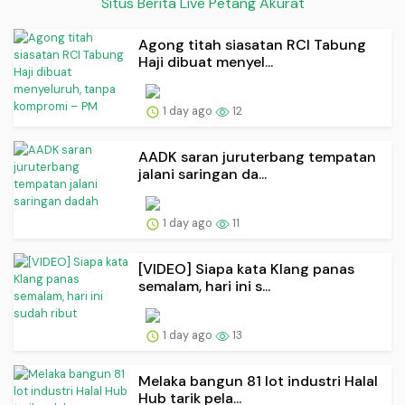
Situs Berita Live Petang Akurat
Agong titah siasatan RCI Tabung
Haji dibuat menyel...
1 day ago
12
AADK saran juruterbang tempatan
jalani saringan da...
1 day ago
11
[VIDEO] Siapa kata Klang panas
semalam, hari ini s...
1 day ago
13
Melaka bangun 81 lot industri Halal
Hub tarik pela...