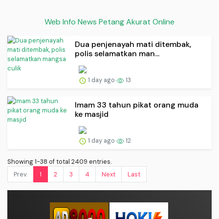
Web Info News Petang Akurat Online
Dua penjenayah mati ditembak,
polis selamatkan man...
1 day ago
13
Imam 33 tahun pikat orang muda
ke masjid
1 day ago
12
Showing 1-38 of total 2409 entries.
Prev.
1
2
3
4
Next
Last