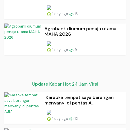
1 day ago
13
Agrobank diumum penaja utama
MAHA 2026
1 day ago
9
Update Kabar Hot 24 Jam Viral
‘Karaoke tempat saya berangan
menyanyi di pentas A...
1 day ago
12