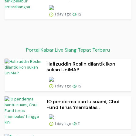
1 day ago
12
Portal Kabar Live Siang Tepat Terbaru
Hafizuddin Roslin dilantik ikon
sukan UniMAP
1 day ago
12
10 penderma bantu suami, Chui
Fund terus ‘membalas...
1 day ago
11