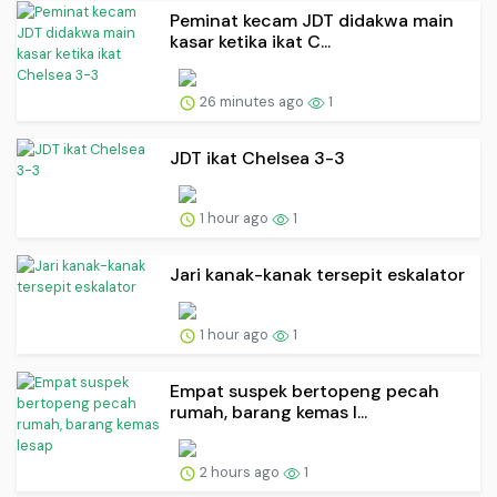
Peminat kecam JDT didakwa main
kasar ketika ikat C...
26 minutes ago
1
JDT ikat Chelsea 3-3
1 hour ago
1
Jari kanak-kanak tersepit eskalator
1 hour ago
1
Empat suspek bertopeng pecah
rumah, barang kemas l...
2 hours ago
1