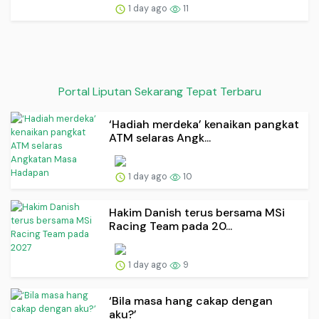
1 day ago
11
Portal Liputan Sekarang Tepat Terbaru
‘Hadiah merdeka’ kenaikan pangkat
ATM selaras Angk...
1 day ago
10
Hakim Danish terus bersama MSi
Racing Team pada 20...
1 day ago
9
‘Bila masa hang cakap dengan
aku?’