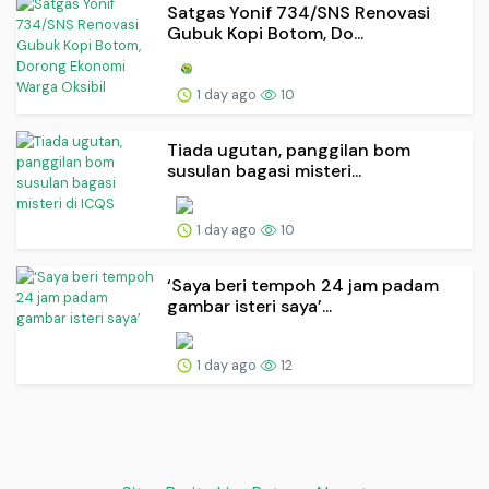
Satgas Yonif 734/SNS Renovasi
Gubuk Kopi Botom, Do...
1 day ago
10
Tiada ugutan, panggilan bom
susulan bagasi misteri...
1 day ago
10
‘Saya beri tempoh 24 jam padam
gambar isteri saya’...
1 day ago
12