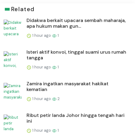
Related
Didakwa berkait upacara sembah maharaja,
apa hukum makan gun...
1 hour ago
1
Isteri aktif konvoi, tinggal suami urus rumah
tangga
1 hour ago
1
Zamira ingatkan masyarakat hakikat
kematian
1 hour ago
2
Ribut petir landa Johor hingga tengah hari
ini
1 hour ago
1