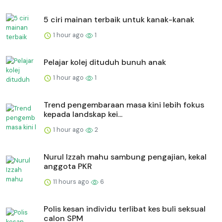
5 ciri mainan terbaik untuk kanak-kanak
1 hour ago
1
Pelajar kolej dituduh bunuh anak
1 hour ago
1
Trend pengembaraan masa kini lebih fokus
kepada landskap kei...
1 hour ago
2
Nurul Izzah mahu sambung pengajian, kekal
anggota PKR
11 hours ago
6
Polis kesan individu terlibat kes buli seksual
calon SPM