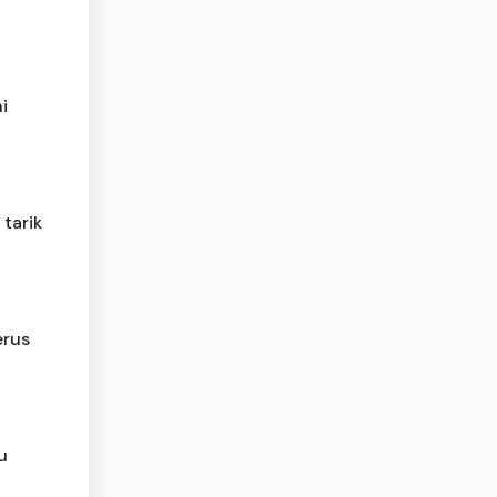
i
 tarik
erus
u