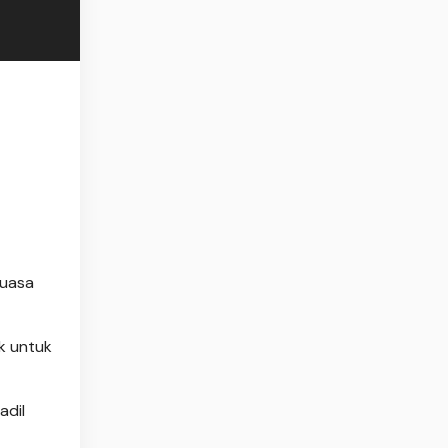
kuasa
k untuk
adil