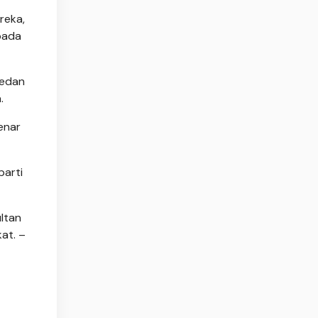
reka,
pada
medan
.
enar
parti
ltan
at. –