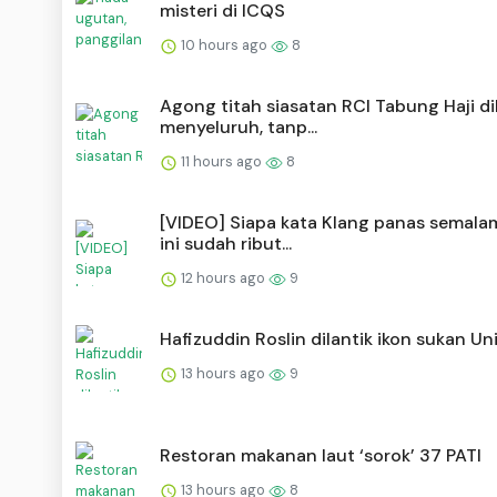
misteri di ICQS
10 hours ago
8
Agong titah siasatan RCI Tabung Haji d
menyeluruh, tanp...
11 hours ago
8
[VIDEO] Siapa kata Klang panas semalam
ini sudah ribut...
12 hours ago
9
Hafizuddin Roslin dilantik ikon sukan U
13 hours ago
9
Restoran makanan laut ‘sorok’ 37 PATI
13 hours ago
8