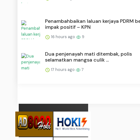
Penambahbaikan laluan kerjaya PDRM be
impak positif – KPN
16 hours ago
9
Dua penjenayah mati ditembak, polis
selamatkan mangsa culik ...
17 hours ago
7