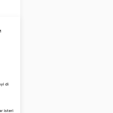
M
yi di
 isteri