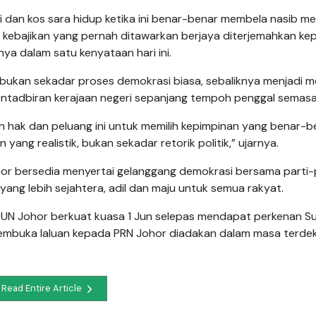
dan kos sara hidup ketika ini benar-benar membela nasib me
n kebajikan yang pernah ditawarkan berjaya diterjemahkan ke
nya dalam satu kenyataan hari ini.
 bukan sekadar proses demokrasi biasa, sebaliknya menjadi 
entadbiran kerajaan negeri sepanjang tempoh penggal semasa
an hak dan peluang ini untuk memilih kepimpinan yang benar-b
ng realistik, bukan sekadar retorik politik,” ujarnya.
ohor bersedia menyertai gelanggang demokrasi bersama parti-
ng lebih sejahtera, adil dan maju untuk semua rakyat.
 Johor berkuat kuasa 1 Jun selepas mendapat perkenan Su
s membuka laluan kepada PRN Johor diadakan dalam masa terdek
Read Entire Article