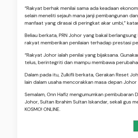
“Rakyat berhak menilai sama ada keadaan ekonomi 
selain meneliti sejauh mana janji pembangunan da
manfaat yang dirasai di peringkat akar umbi,” kata
Beliau berkata, PRN Johor yang bakal berlangsung
rakyat memberikan penilaian terhadap prestasi p
“Rakyat Johor ialah penilai yang bijaksana. Gunak
telus, berintegriti dan mampu membawa perubahan ya
Dalam pada itu, Zulkifli berkata, Gerakan Reset J
lain dalam usaha mencorakkan masa depan Johor ya
Semalam, Onn Hafiz mengumumkan pembubaran DUN
Johor, Sultan Ibrahim Sultan Iskandar, sekali gu
KOSMO! ONLINE.