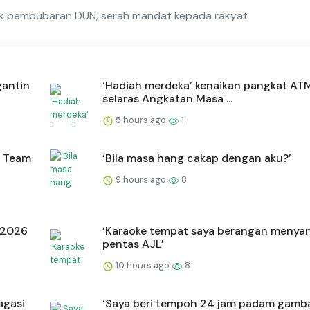
ik pembubaran DUN, serah mandat kepada rakyat
gantin
‘Hadiah merdeka’ kenaikan pangkat AT
selaras Angkatan Masa ...
5 hours ago
1
g Team
‘Bila masa hang cakap dengan aku?’
9 hours ago
8
 2026
‘Karaoke tempat saya berangan menyan
pentas AJL’
10 hours ago
8
agasi
‘Saya beri tempoh 24 jam padam gambar