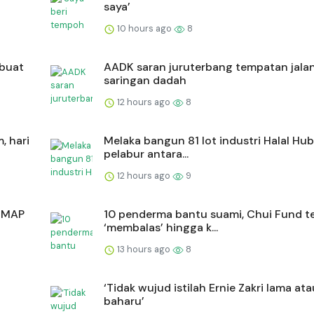
saya’
10 hours ago
8
ibuat
AADK saran juruterbang tempatan jalan
saringan dadah
12 hours ago
8
, hari
Melaka bangun 81 lot industri Halal Hub
pelabur antara...
12 hours ago
9
niMAP
10 penderma bantu suami, Chui Fund t
‘membalas’ hingga k...
13 hours ago
8
‘Tidak wujud istilah Ernie Zakri lama ata
baharu’