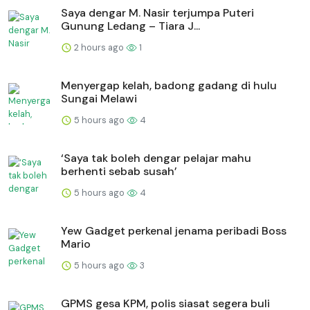
Saya dengar M. Nasir terjumpa Puteri
Gunung Ledang – Tiara J...
2 hours ago
1
Menyergap kelah, badong gadang di hulu
Sungai Melawi
5 hours ago
4
‘Saya tak boleh dengar pelajar mahu
berhenti sebab susah’
5 hours ago
4
Yew Gadget perkenal jenama peribadi Boss
Mario
5 hours ago
3
GPMS gesa KPM, polis siasat segera buli