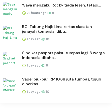
‘Saya mengaku Rocky tiada lesen, tetapi…’
22 hours ago
9
RCI Tabung Haji: Lima kertas siasatan
jenayah komersial dibu...
1 day ago
10
Sindiket pasport palsu tumpas lagi, 3 warga
Indonesia ditaha...
1 day ago
8
Vape ‘piu-piu’ RM10.68 juta tumpas, tujuh
diberkas
1 day ago
10