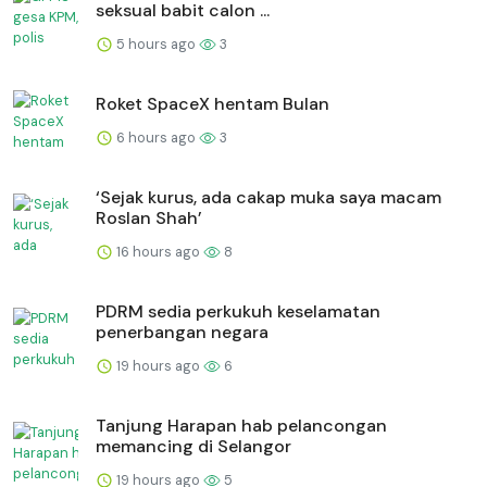
seksual babit calon ...
5 hours ago
3
Roket SpaceX hentam Bulan
6 hours ago
3
‘Sejak kurus, ada cakap muka saya macam
Roslan Shah’
16 hours ago
8
PDRM sedia perkukuh keselamatan
penerbangan negara
19 hours ago
6
Tanjung Harapan hab pelancongan
memancing di Selangor
19 hours ago
5