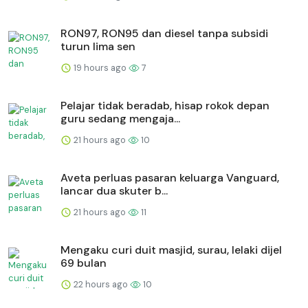
RON97, RON95 dan diesel tanpa subsidi
turun lima sen
19 hours ago
7
Pelajar tidak beradab, hisap rokok depan
guru sedang mengaja...
21 hours ago
10
Aveta perluas pasaran keluarga Vanguard,
lancar dua skuter b...
21 hours ago
11
Mengaku curi duit masjid, surau, lelaki dijel
69 bulan
22 hours ago
10