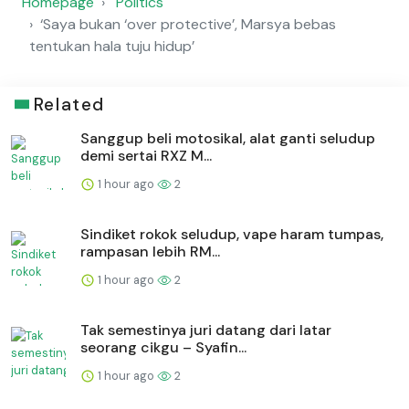
Homepage
Politics
‘Saya bukan ‘over protective’, Marsya bebas
tentukan hala tuju hidup’
Related
Sanggup beli motosikal, alat ganti seludup
demi sertai RXZ M...
1 hour ago
2
Sindiket rokok seludup, vape haram tumpas,
rampasan lebih RM...
1 hour ago
2
Tak semestinya juri datang dari latar
seorang cikgu – Syafin...
1 hour ago
2