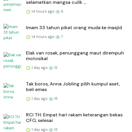
selamatkan mangsa culik ...
14 hours ago
6
Imam 33 tahun pikat orang muda ke masjid
14 hours ago
7
Elak van rosak, penunggang maut dirempuh
motosikal
1 day ago
12
Tak boros, Anna Jobling pilih kumpul aset,
beli emas
1 day ago
15
RCI TH: Empat hari rakam keterangan bekas
CFO, selesai
1 day ago
13