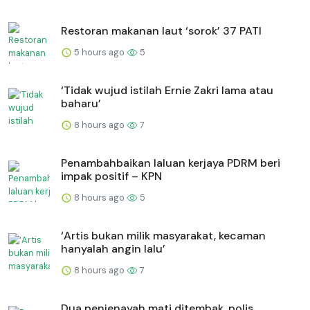
Restoran makanan laut ‘sorok’ 37 PATI
5 hours ago
5
‘Tidak wujud istilah Ernie Zakri lama atau
baharu’
8 hours ago
7
Penambahbaikan laluan kerjaya PDRM beri
impak positif – KPN
8 hours ago
5
‘Artis bukan milik masyarakat, kecaman
hanyalah angin lalu’
8 hours ago
7
Dua penjenayah mati ditembak, polis