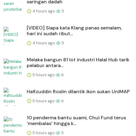
saringan dadah
4 hours ago
5
[VIDEO] Siapa kata Klang panas semalam,
hari ini sudah ribut...
4 hours ago
5
Melaka bangun 81 lot industri Halal Hub tarik
pelabur antara...
5 hours ago
6
Hafizuddin Roslin dilantik ikon sukan UniMAP
5 hours ago
6
10 penderma bantu suami, Chui Fund terus
‘membalas’ hingga k...
5 hours ago
5