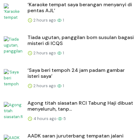
‘Karaoke tempat saya berangan menyanyi di
pentas AJL’
2 hours ago
1
Tiada ugutan, panggilan bom susulan bagasi
misteri di ICQS
2 hours ago
1
‘Saya beri tempoh 24 jam padam gambar
isteri saya’
2 hours ago
1
Agong titah siasatan RCI Tabung Haji dibuat
menyeluruh, tanp...
4 hours ago
5
AADK saran juruterbang tempatan jalani