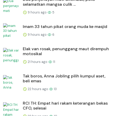
selamatkan mangsa culik ...
9 hours ago
5
Imam 33 tahun pikat orang muda ke masjid
9 hours ago
6
Elak van rosak, penunggang maut dirempuh
motosikal
21 hours ago
11
Tak boros, Anna Jobling pilih kumpul aset,
beli emas
22 hours ago
13
RCI TH: Empat hari rakam keterangan bekas
CFO, selesai