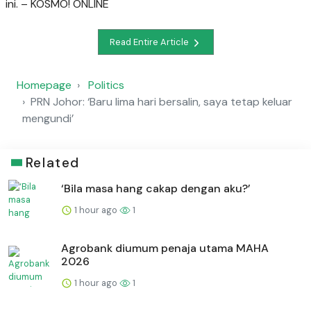
ini. – KOSMO! ONLINE
Read Entire Article
Homepage
Politics
PRN Johor: ‘Baru lima hari bersalin, saya tetap keluar
mengundi’
Related
‘Bila masa hang cakap dengan aku?’
1 hour ago
1
Agrobank diumum penaja utama MAHA
2026
1 hour ago
1