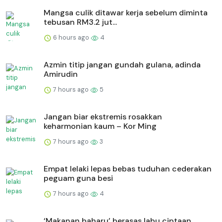
Mangsa culik ditawar kerja sebelum diminta
tebusan RM3.2 jut...
6 hours ago
4
Azmin titip jangan gundah gulana, adinda
Amirudin
7 hours ago
5
Jangan biar ekstremis rosakkan
keharmonian kaum – Kor Ming
7 hours ago
3
Empat lelaki lepas bebas tuduhan cederakan
peguam guna besi
7 hours ago
4
‘Makanan baharu’ berasas labu ciptaan