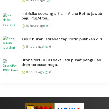
10 hours ago
5
‘Ini risiko seorang artis’ – Aisha Retno jawab
baju PGLM ter...
10 hours ago
4
Tidur bukan istirahat tapi rutin pulihkan diri
11 hours ago
6
DronePort-1000 bakal jadi pusat pengujian
dron terbesar nega...
11 hours ago
6