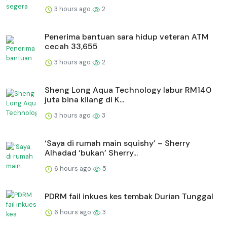
3 hours ago
2
Penerima bantuan sara hidup veteran ATM
cecah 33,655
3 hours ago
2
Sheng Long Aqua Technology labur RM140
juta bina kilang di K...
3 hours ago
3
‘Saya di rumah main squishy’ – Sherry
Alhadad ‘bukan’ Sherry...
6 hours ago
5
PDRM fail inkues kes tembak Durian Tunggal
6 hours ago
3