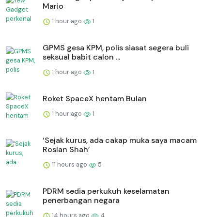
Mario
1 hour ago
1
GPMS gesa KPM, polis siasat segera buli
seksual babit calon ...
1 hour ago
1
Roket SpaceX hentam Bulan
1 hour ago
1
‘Sejak kurus, ada cakap muka saya macam
Roslan Shah’
11 hours ago
5
PDRM sedia perkukuh keselamatan
penerbangan negara
14 hours ago
4