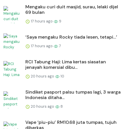
Mengaku curi duit masjid, surau, lelaki dijel
69 bulan
17 hours ago
9
‘Saya mengaku Rocky tiada lesen, tetapi…’
17 hours ago
7
RCI Tabung Haji: Lima kertas siasatan
jenayah komersial dibu...
20 hours ago
10
Sindiket pasport palsu tumpas lagi, 3 warga
Indonesia ditaha...
20 hours ago
8
Vape ‘piu-piu’ RM10.68 juta tumpas, tujuh
diberkas