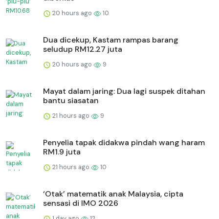
20 hours ago
10
Dua dicekup, Kastam rampas barang
seludup RM12.27 juta
20 hours ago
9
Mayat dalam jaring: Dua lagi suspek ditahan
bantu siasatan
21 hours ago
9
Penyelia tapak didakwa pindah wang haram
RM1.9 juta
21 hours ago
10
‘Otak’ matematik anak Malaysia, cipta
sensasi di IMO 2026
1 day ago
12