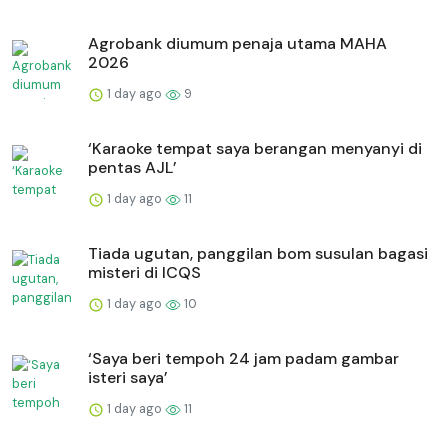
Agrobank diumum penaja utama MAHA
2026
1 day ago
9
‘Karaoke tempat saya berangan menyanyi di
pentas AJL’
1 day ago
11
Tiada ugutan, panggilan bom susulan bagasi
misteri di ICQS
1 day ago
10
‘Saya beri tempoh 24 jam padam gambar
isteri saya’
1 day ago
11