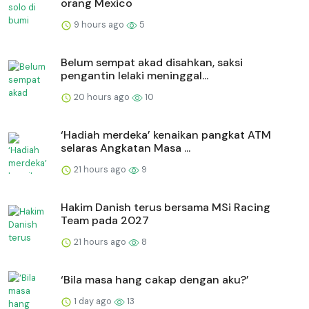
orang Mexico
9 hours ago
5
Belum sempat akad disahkan, saksi
pengantin lelaki meninggal...
20 hours ago
10
‘Hadiah merdeka’ kenaikan pangkat ATM
selaras Angkatan Masa ...
21 hours ago
9
Hakim Danish terus bersama MSi Racing
Team pada 2027
21 hours ago
8
‘Bila masa hang cakap dengan aku?’
1 day ago
13