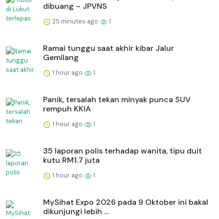
dibuang – JPVNS
25 minutes ago
1
Ramai tunggu saat akhir kibar Jalur
Gemilang
1 hour ago
1
Panik, tersalah tekan minyak punca SUV
rempuh KKIA
1 hour ago
1
35 laporan polis terhadap wanita, tipu duit
kutu RM1.7 juta
1 hour ago
1
MySihat Expo 2026 pada 9 Oktober ini bakal
dikunjungi lebih ...