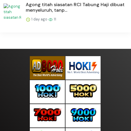
Agong titah siasatan RCI Tabung Haji dibuat
menyeluruh, tanp...
1 day ago
11