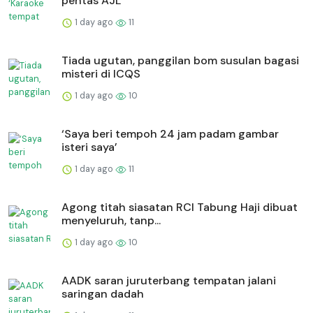
pentas AJL’
1 day ago
11
Tiada ugutan, panggilan bom susulan bagasi
misteri di ICQS
1 day ago
10
‘Saya beri tempoh 24 jam padam gambar
isteri saya’
1 day ago
11
Agong titah siasatan RCI Tabung Haji dibuat
menyeluruh, tanp...
1 day ago
10
AADK saran juruterbang tempatan jalani
saringan dadah