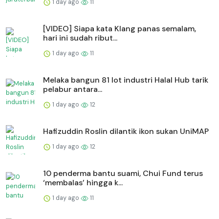
1 day ago
11
[VIDEO] Siapa kata Klang panas semalam,
hari ini sudah ribut...
1 day ago
11
Melaka bangun 81 lot industri Halal Hub tarik
pelabur antara...
1 day ago
12
Hafizuddin Roslin dilantik ikon sukan UniMAP
1 day ago
12
10 penderma bantu suami, Chui Fund terus
‘membalas’ hingga k...
1 day ago
11