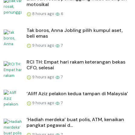
motosikal
8 hours ago
6
Tak boros, Anna Jobling pilih kumpul aset,
beli emas
9 hours ago
7
RCI TH: Empat hari rakam keterangan bekas
CFO, selesai
9 hours ago
7
‘Aliff Aziz pelakon kedua tampan di Malaysia’
9 hours ago
7
‘Hadiah merdeka’ buat polis, ATM, kenaikan
pangkat pegawai d...
11 hours ago
7