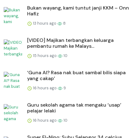
Bukan wayang, kami tuntut janji KKM – Onn
Hafiz
13 hours ago
8
[VIDEO] Majikan terbangkan keluarga
pembantu rumah ke Malays...
15 hours ago
10
‘Guna AI? Rasa nak buat sambal bilis siapa
yang cakap’
16 hours ago
9
Guru sekolah agama tak mengaku ‘usap’
pelajar lelaki
16 hours ago
10
Super El-Nino: Suhu Selangor 34 celcius,