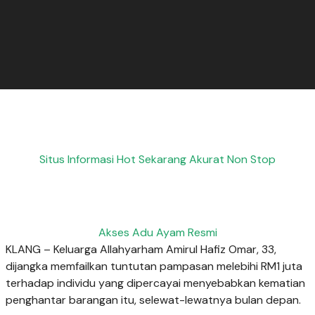
Situs Informasi Hot Sekarang Akurat Non Stop
Akses Adu Ayam Resmi
KLANG – Keluarga Allahyarham Amirul Hafiz Omar, 33,
dijangka memfailkan tuntutan pampasan melebihi RM1 juta
terhadap individu yang dipercayai menyebabkan kematian
penghantar barangan itu, selewat-lewatnya bulan depan.