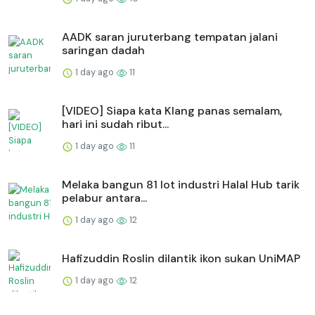
AADK saran juruterbang tempatan jalani
saringan dadah
1 day ago
11
[VIDEO] Siapa kata Klang panas semalam,
hari ini sudah ribut...
1 day ago
11
Melaka bangun 81 lot industri Halal Hub tarik
pelabur antara...
1 day ago
12
Hafizuddin Roslin dilantik ikon sukan UniMAP
1 day ago
12