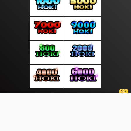
About Us
·
Contact Us
·
Terms & Conditions
·
© moodmalam.com 2026. All rights are reserved