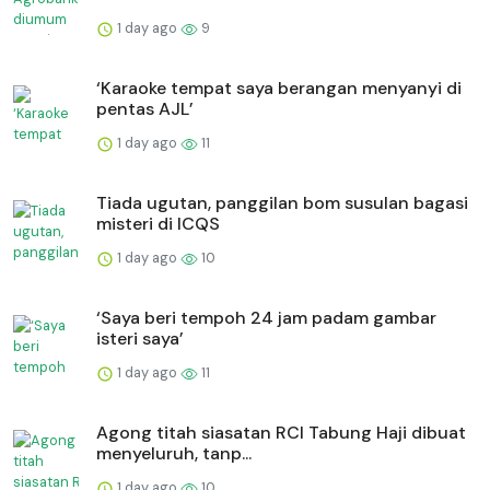
1 day ago
9
‘Karaoke tempat saya berangan menyanyi di
pentas AJL’
1 day ago
11
Tiada ugutan, panggilan bom susulan bagasi
misteri di ICQS
1 day ago
10
‘Saya beri tempoh 24 jam padam gambar
isteri saya’
1 day ago
11
Agong titah siasatan RCI Tabung Haji dibuat
menyeluruh, tanp...
1 day ago
10