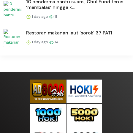
10 penderma bantu suami, Chui Fund terus
‘membalas’ hingga k...
1 day ago
11
Restoran makanan laut ‘sorok’ 37 PATI
1 day ago
14