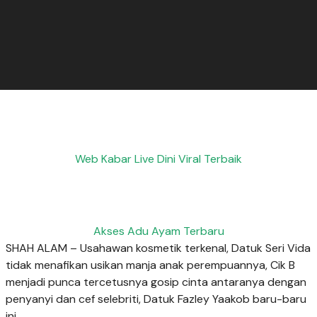
Web Kabar Live Dini Viral Terbaik
Akses Adu Ayam Terbaru
SHAH ALAM – Usahawan kosmetik terkenal, Datuk Seri Vida
tidak menafikan usikan manja anak perempuannya, Cik B
menjadi punca tercetusnya gosip cinta antaranya dengan
penyanyi dan cef selebriti, Datuk Fazley Yaakob baru-baru
ini.