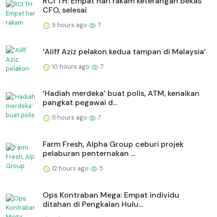
RCI TH: Empat hari rakam keterangan bekas
CFO, selesai
9 hours ago
7
‘Aliff Aziz pelakon kedua tampan di Malaysia’
10 hours ago
7
‘Hadiah merdeka’ buat polis, ATM, kenaikan
pangkat pegawai d...
11 hours ago
7
Farm Fresh, Alpha Group ceburi projek
pelaburan penternakan ...
12 hours ago
5
Ops Kontraban Mega: Empat individu
ditahan di Pengkalan Hulu...