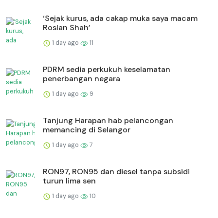
‘Sejak kurus, ada cakap muka saya macam
Roslan Shah’
1 day ago
11
PDRM sedia perkukuh keselamatan
penerbangan negara
1 day ago
9
Tanjung Harapan hab pelancongan
memancing di Selangor
1 day ago
7
RON97, RON95 dan diesel tanpa subsidi
turun lima sen
1 day ago
10