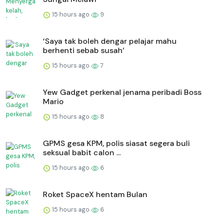
15 hours ago
9
‘Saya tak boleh dengar pelajar mahu
berhenti sebab susah’
15 hours ago
7
Yew Gadget perkenal jenama peribadi Boss
Mario
15 hours ago
8
GPMS gesa KPM, polis siasat segera buli
seksual babit calon ...
15 hours ago
6
Roket SpaceX hentam Bulan
15 hours ago
6