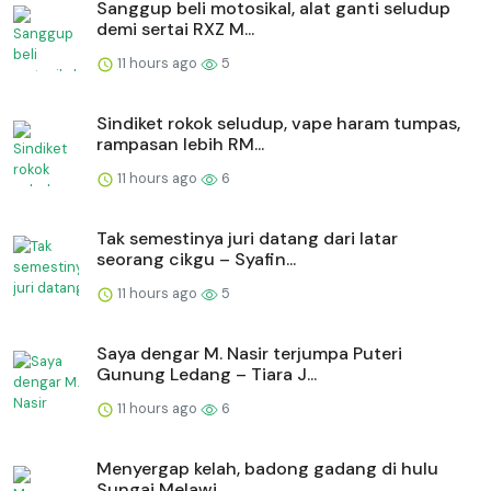
Sanggup beli motosikal, alat ganti seludup
demi sertai RXZ M...
11 hours ago
5
Sindiket rokok seludup, vape haram tumpas,
rampasan lebih RM...
11 hours ago
6
Tak semestinya juri datang dari latar
seorang cikgu – Syafin...
11 hours ago
5
Saya dengar M. Nasir terjumpa Puteri
Gunung Ledang – Tiara J...
11 hours ago
6
Menyergap kelah, badong gadang di hulu
Sungai Melawi