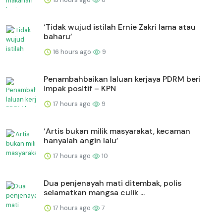
‘Tidak wujud istilah Ernie Zakri lama atau
baharu’
16 hours ago
9
Penambahbaikan laluan kerjaya PDRM beri
impak positif – KPN
17 hours ago
9
‘Artis bukan milik masyarakat, kecaman
hanyalah angin lalu’
17 hours ago
10
Dua penjenayah mati ditembak, polis
selamatkan mangsa culik ...
17 hours ago
7