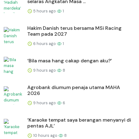
selaras Angkatan Masa ...
5 hours ago
1
Hakim Danish terus bersama MSi Racing
Team pada 2027
6 hours ago
1
‘Bila masa hang cakap dengan aku?’
9 hours ago
8
Agrobank diumum penaja utama MAHA
2026
9 hours ago
6
‘Karaoke tempat saya berangan menyanyi di
pentas AJL’
10 hours ago
8