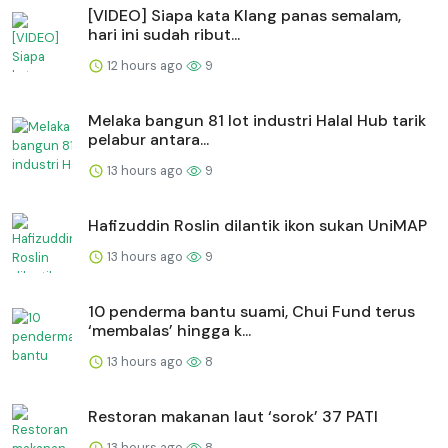
[VIDEO] Siapa kata Klang panas semalam,
hari ini sudah ribut...
12 hours ago
9
Melaka bangun 81 lot industri Halal Hub tarik
pelabur antara...
13 hours ago
9
Hafizuddin Roslin dilantik ikon sukan UniMAP
13 hours ago
9
10 penderma bantu suami, Chui Fund terus
‘membalas’ hingga k...
13 hours ago
8
Restoran makanan laut ‘sorok’ 37 PATI
13 hours ago
8