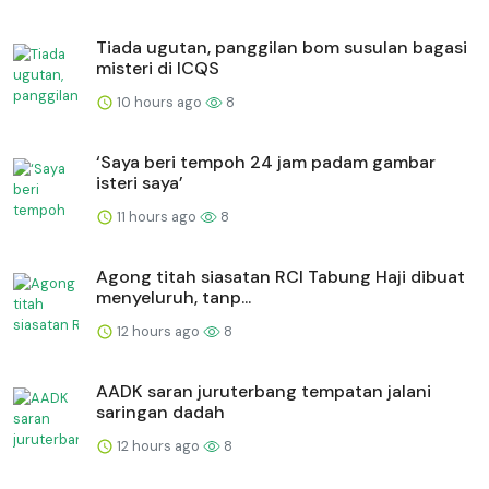
Tiada ugutan, panggilan bom susulan bagasi
misteri di ICQS
10 hours ago
8
‘Saya beri tempoh 24 jam padam gambar
isteri saya’
11 hours ago
8
Agong titah siasatan RCI Tabung Haji dibuat
menyeluruh, tanp...
12 hours ago
8
AADK saran juruterbang tempatan jalani
saringan dadah
12 hours ago
8