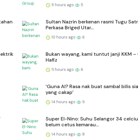
9 hours ago
5
tahan
Sultan Nazrin berkenan rasmi Tugu Satr
Perkasa Briged Utar...
10 hours ago
6
ektrik
Bukan wayang, kami tuntut janji KKM –
Hafiz
11 hours ago
6
‘Guna AI? Rasa nak buat sambal bilis si
yang cakap’
14 hours ago
9
’
Super El-Nino: Suhu Selangor 34 celciu
belum cetus kemarau...
14 hours ago
8