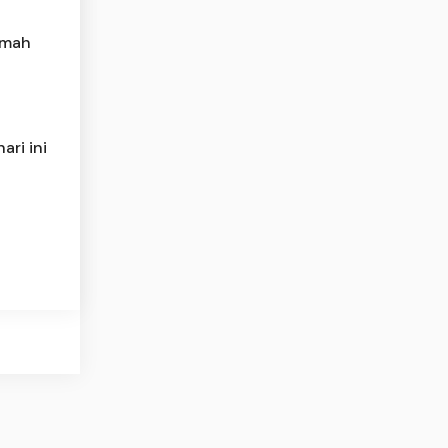
rumah
ari ini