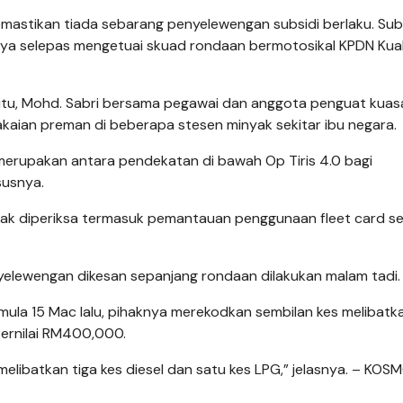
emastikan tiada sebarang penyelewengan subsidi berlaku. Subsi
nya selepas mengetuai skuad rondaan bermotosikal KPDN Kua
m itu, Mohd. Sabri bersama pegawai dan anggota penguat kuas
aian preman di beberapa stesen minyak sekitar ibu negara.
 merupakan antara pendekatan di bawah Op Tiris 4.0 bagi
susnya.
nyak diperiksa termasuk pemantauan penggunaan fleet card s
nyelewengan dikesan sepanjang rondaan dilakukan malam tadi.
rmula 15 Mac lalu, pihaknya merekodkan sembilan kes melibatk
bernilai RM400,000.
libatkan tiga kes diesel dan satu kes LPG,” jelasnya. – KOSM