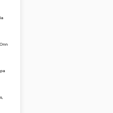
ia
 Onn
apa
s,