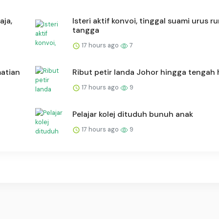
aja,
Isteri aktif konvoi, tinggal suami urus 
tangga
17 hours ago
7
matian
Ribut petir landa Johor hingga tengah h
17 hours ago
9
Pelajar kolej dituduh bunuh anak
17 hours ago
9