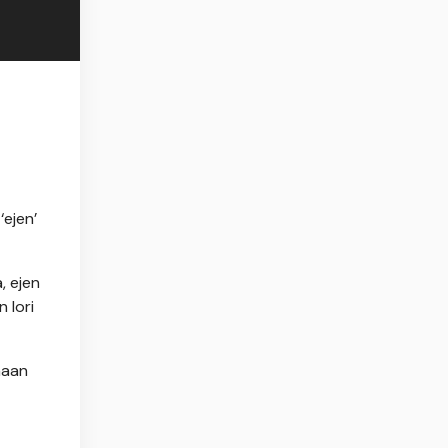
ejen’
, ejen
 lori
naan