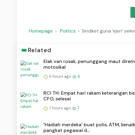
Homepage
Politics
Sindiket guna ‘ejen’ sel
Related
Elak van rosak, penunggang maut dire
motosikal
6 hours ago
6
RCI TH: Empat hari rakam keterangan be
CFO, selesai
7 hours ago
7
‘Hadiah merdeka’ buat polis, ATM, kenai
pangkat pegawai d...