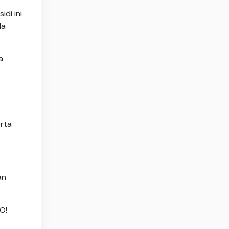
di ini
la
a
erta
an
O!