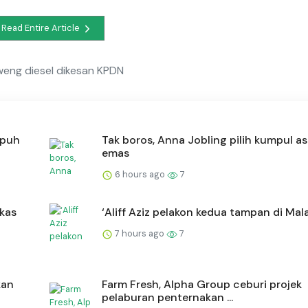
Read Entire Article
eweng diesel dikesan KPDN
mpuh
Tak boros, Anna Jobling pilih kumpul ase
emas
6 hours ago
7
kas
‘Aliff Aziz pelakon kedua tampan di Mala
7 hours ago
7
kan
Farm Fresh, Alpha Group ceburi projek
pelaburan penternakan ...