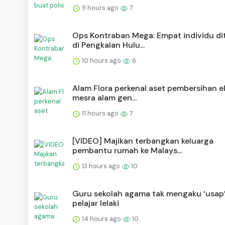
9 hours ago
7
Ops Kontraban Mega: Empat individu di
di Pengkalan Hulu...
10 hours ago
6
Alam Flora perkenal aset pembersihan el
mesra alam gen...
11 hours ago
7
[VIDEO] Majikan terbangkan keluarga
pembantu rumah ke Malays...
13 hours ago
10
Guru sekolah agama tak mengaku ‘usap
pelajar lelaki
14 hours ago
10