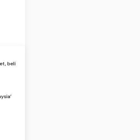
t, beli
ysia’