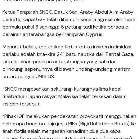
Ketua Pengarah SNCC, Datuk Sani Araby Abdul Alim Araby
berkata, kapal GSF telah dihampiri secara agresif oleh rejim
bermula pukul 3 sehingga 6 petang tadi ketika berada di
perairan antarabangsa berhampiran Cyprus.
Menurut beliau, kedudukan flotila ketika insiden intimidasi
berlaku adalah kira-kira 241 batu nautika dari Pantai Gaza,
iaitu di laluan perairan antarabangsa yang sah dan
dilindungi sepenuhnya di bawah undang-undang maritim
antarabangsa UNCLOS.
“SNCC mengesahkan sekurang-kurangnya lima kapal
melibatkan lapan rakyat Malaysia telah terkesan dalam
insiden tersebut.
“Pihak IOF melakukan pendekatan provokatif menggunakan
beberapa buah bot laju jenis RIBs (Rigid Inflatable Boats) ke
arah flotila selain mengesan kehadiran dua dua kapal
perang (warship) dan sebuah kapal tahanan (prison ship)