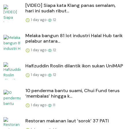
[VIDEO] Siapa kata Klang panas semalam,
hari ini sudah ribut...
1 day ago
12
Melaka bangun 81 lot industri Halal Hub tarik
pelabur antara...
1 day ago
12
Hafizuddin Roslin dilantik ikon sukan UniMAP
1 day ago
12
10 penderma bantu suami, Chui Fund terus
‘membalas’ hingga k...
1 day ago
11
Restoran makanan laut ‘sorok’ 37 PATI