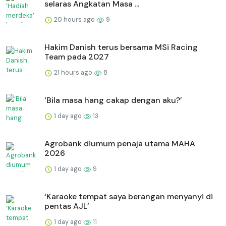
selaras Angkatan Masa ...
20 hours ago
9
Hakim Danish terus bersama MSi Racing
Team pada 2027
21 hours ago
8
‘Bila masa hang cakap dengan aku?’
1 day ago
13
Agrobank diumum penaja utama MAHA
2026
1 day ago
9
‘Karaoke tempat saya berangan menyanyi di
pentas AJL’
1 day ago
11