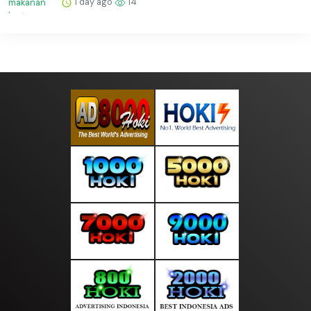
1 day ago
14