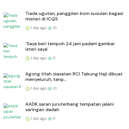
Tiada ugutan, panggilan bom susulan bagasi
misteri di ICQS
1 day ago
10
‘Saya beri tempoh 24 jam padam gambar
isteri saya’
1 day ago
11
Agong titah siasatan RCI Tabung Haji dibuat
menyeluruh, tanp...
1 day ago
10
AADK saran juruterbang tempatan jalani
saringan dadah
1 day ago
11