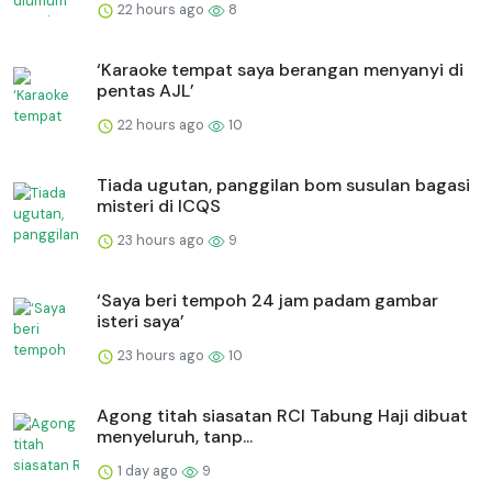
22 hours ago
8
‘Karaoke tempat saya berangan menyanyi di
pentas AJL’
22 hours ago
10
Tiada ugutan, panggilan bom susulan bagasi
misteri di ICQS
23 hours ago
9
‘Saya beri tempoh 24 jam padam gambar
isteri saya’
23 hours ago
10
Agong titah siasatan RCI Tabung Haji dibuat
menyeluruh, tanp...
1 day ago
9