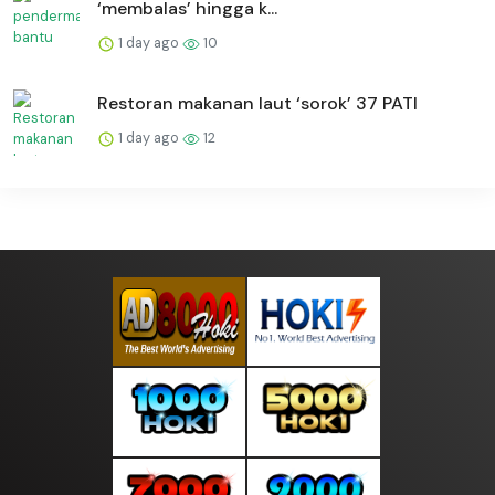
‘membalas’ hingga k...
1 day ago
10
Restoran makanan laut ‘sorok’ 37 PATI
1 day ago
12