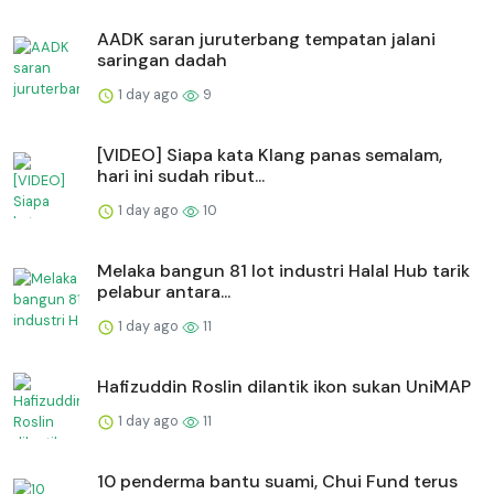
AADK saran juruterbang tempatan jalani
saringan dadah
1 day ago
9
[VIDEO] Siapa kata Klang panas semalam,
hari ini sudah ribut...
1 day ago
10
Melaka bangun 81 lot industri Halal Hub tarik
pelabur antara...
1 day ago
11
Hafizuddin Roslin dilantik ikon sukan UniMAP
1 day ago
11
10 penderma bantu suami, Chui Fund terus