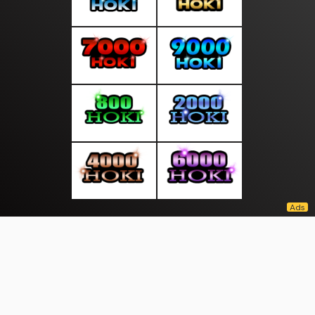
About Us
·
Contact Us
·
Terms & Conditions
·
© moodmalam.com 2026. All rights are reserved
Pertanian |
|
|
|