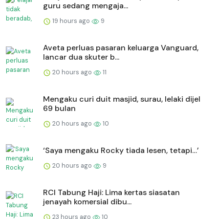
guru sedang mengaja...
19 hours ago
9
Aveta perluas pasaran keluarga Vanguard,
lancar dua skuter b...
20 hours ago
11
Mengaku curi duit masjid, surau, lelaki dijel
69 bulan
20 hours ago
10
‘Saya mengaku Rocky tiada lesen, tetapi…’
20 hours ago
9
RCI Tabung Haji: Lima kertas siasatan
jenayah komersial dibu...
23 hours ago
10