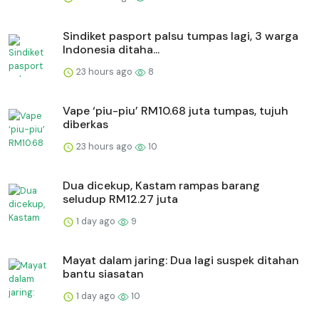
Sindiket pasport palsu tumpas lagi, 3 warga
Indonesia ditaha...
23 hours ago
8
Vape ‘piu-piu’ RM10.68 juta tumpas, tujuh
diberkas
23 hours ago
10
Dua dicekup, Kastam rampas barang
seludup RM12.27 juta
1 day ago
9
Mayat dalam jaring: Dua lagi suspek ditahan
bantu siasatan
1 day ago
10