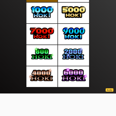
About Us
·
Contact Us
·
Terms & Conditions
·
© moodmalam.com 2026. All rights are reserved