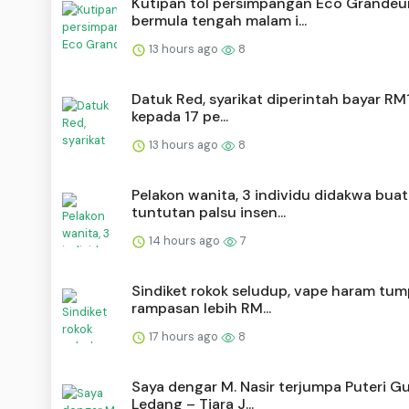
Kutipan tol persimpangan Eco Grandeu
bermula tengah malam i...
13 hours ago
8
Datuk Red, syarikat diperintah bayar RM1
kepada 17 pe...
13 hours ago
8
Pelakon wanita, 3 individu didakwa buat
tuntutan palsu insen...
14 hours ago
7
Sindiket rokok seludup, vape haram tum
rampasan lebih RM...
17 hours ago
8
Saya dengar M. Nasir terjumpa Puteri 
Ledang – Tiara J...