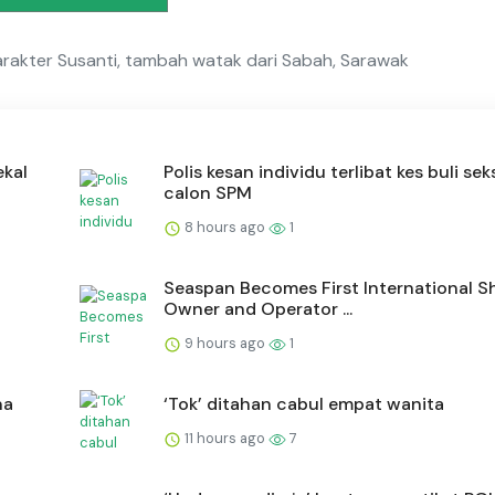
arakter Susanti, tambah watak dari Sabah, Sarawak
ekal
Polis kesan individu terlibat kes buli sek
calon SPM
8 hours ago
1
c
Seaspan Becomes First International S
Owner and Operator ...
9 hours ago
1
na
‘Tok’ ditahan cabul empat wanita
11 hours ago
7