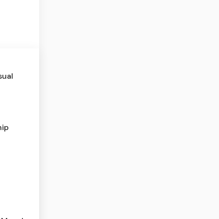
sual
hip