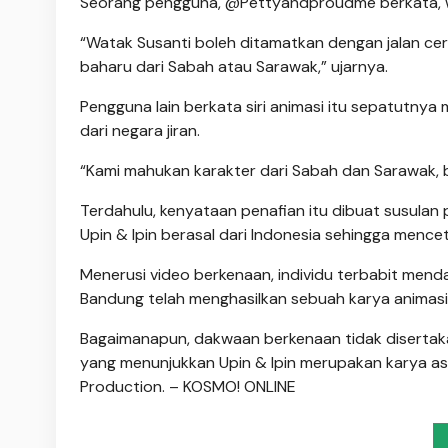
Seorang pengguna, @Pettyandproudme berkata, wat
“Watak Susanti boleh ditamatkan dengan jalan cer
baharu dari Sabah atau Sarawak,” ujarnya.
Pengguna lain berkata siri animasi itu sepatutny
dari negara jiran.
“Kami mahukan karakter dari Sabah dan Sarawak, 
Terdahulu, kenyataan penafian itu dibuat susula
Upin & Ipin berasal dari Indonesia sehingga menc
Menerusi video berkenaan, individu terbabit me
Bandung telah menghasilkan sebuah karya animasi dik
Bagaimanapun, dakwaan berkenaan tidak disertaka
yang menunjukkan Upin & Ipin merupakan karya a
Production. – KOSMO! ONLINE