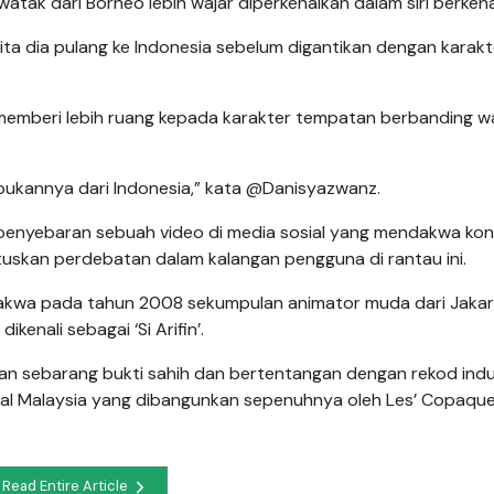
ak dari Borneo lebih wajar diperkenalkan dalam siri berken
ita dia pulang ke Indonesia sebelum digantikan dengan karakt
a memberi lebih ruang kepada karakter tempatan berbanding w
bukannya dari Indonesia,” kata @Danisyazwanz.
n penyebaran sebuah video di media sosial yang mendakwa ko
etuskan perdebatan dalam kalangan pengguna di rantau ini.
ndakwa pada tahun 2008 sekumpulan animator muda dari Jaka
enali sebagai ‘Si Arifin’.
n sebarang bukti sahih dan bertentangan dengan rekod indu
sal Malaysia yang dibangunkan sepenuhnya oleh Les’ Copaqu
Read Entire Article