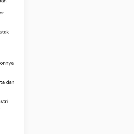
aan.
er
atak
nonnya
rta dan
stri
e