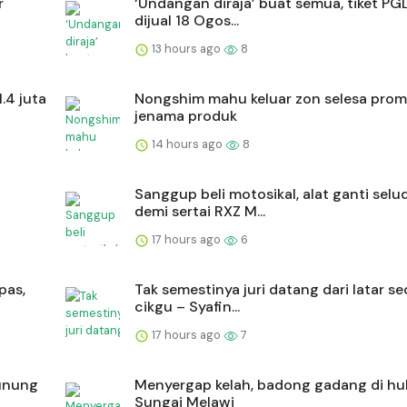
r
‘Undangan diraja’ buat semua, tiket P
dijual 18 Ogos...
13 hours ago
8
.4 juta
Nongshim mahu keluar zon selesa prom
jenama produk
14 hours ago
8
Sanggup beli motosikal, alat ganti selu
demi sertai RXZ M...
17 hours ago
6
pas,
Tak semestinya juri datang dari latar s
cikgu – Syafin...
17 hours ago
7
Gunung
Menyergap kelah, badong gadang di hu
Sungai Melawi