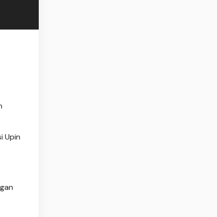
n
i Upin
ngan