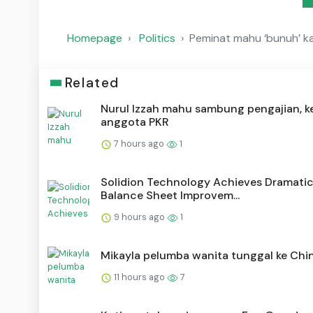
Homepage
Politics
Peminat mahu ‘bunuh’ k
Related
Nurul Izzah mahu sambung pengajian, k
anggota PKR
7 hours ago
1
Solidion Technology Achieves Dramati
Balance Sheet Improvem...
9 hours ago
1
Mikayla pelumba wanita tunggal ke Chi
11 hours ago
7