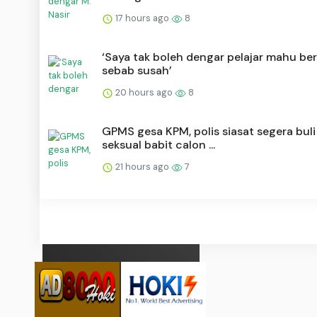
17 hours ago
8
‘Saya tak boleh dengar pelajar mahu be
sebab susah’
20 hours ago
8
GPMS gesa KPM, polis siasat segera buli
seksual babit calon ...
21 hours ago
7