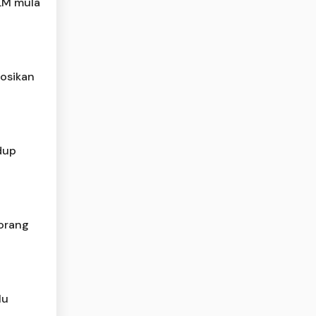
GLM mula
osikan
dup
eorang
lu