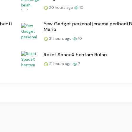
20 hours ago
10
rhenti
Yew Gadget perkenal jenama peribadi 
Mario
21 hours ago
10
Roket SpaceX hentam Bulan
21 hours ago
7