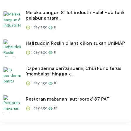
Melaka bangun 81 lot industri Halal Hub tarik
pelabur antara...
1 day ago
11
Hafizuddin Roslin dilantik ikon sukan UniMAP
1 day ago
11
10 penderma bantu suami, Chui Fund terus
‘membalas’ hingga k...
1 day ago
10
Restoran makanan laut ‘sorok’ 37 PATI
1 day ago
12