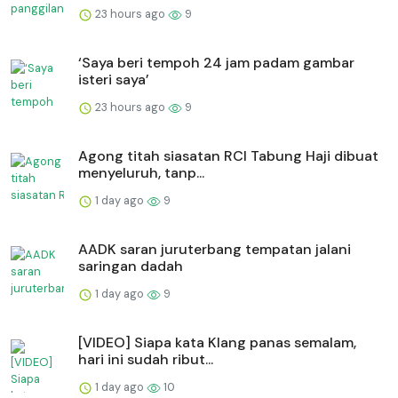
23 hours ago
9
‘Saya beri tempoh 24 jam padam gambar
isteri saya’
23 hours ago
9
Agong titah siasatan RCI Tabung Haji dibuat
menyeluruh, tanp...
1 day ago
9
AADK saran juruterbang tempatan jalani
saringan dadah
1 day ago
9
[VIDEO] Siapa kata Klang panas semalam,
hari ini sudah ribut...
1 day ago
10