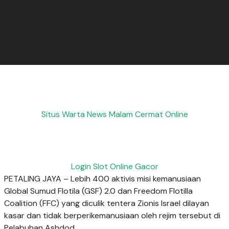
Situs Warta News Malam Cermat Online
Login Slot Online Gacor
PETALING JAYA – Lebih 400 aktivis misi kemanusiaan
Global Sumud Flotila (GSF) 2.0 dan Freedom Flotilla
Coalition (FFC) yang diculik tentera Zionis Israel dilayan
kasar dan tidak berperikemanusiaan oleh rejim tersebut di
Pelabuhan Ashdod.