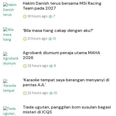
Hakim Danish terus bersama MSi Racing
Team pada 2027
18 hours ago
7
‘Bila masa hang cakap dengan aku?’
21 hours ago
12
Agrobank diumum penaja utama MAHA
2026
22 hours ago
8
‘Karaoke tempat saya berangan menyanyi di
pentas AJL’
22 hours ago
10
Tiada ugutan, panggilan bom susulan bagasi
misteri di ICQS