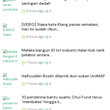
saringan dadah
6 hours ago
5
[VIDEO] Siapa kata Klang panas semalam,
hari ini sudah ribut...
6 hours ago
6
Melaka bangun 81 lot industri Halal Hub tarik
pelabur antara...
7 hours ago
6
Hafizuddin Roslin dilantik ikon sukan UniMAP
7 hours ago
6
10 penderma bantu suami, Chui Fund terus
‘membalas’ hingga k...
7 hours ago
5