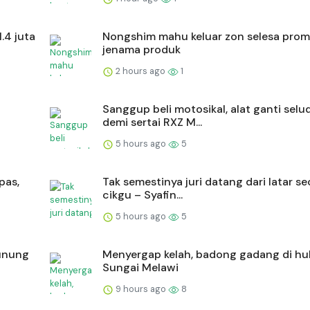
.4 juta
Nongshim mahu keluar zon selesa prom
jenama produk
2 hours ago
1
Sanggup beli motosikal, alat ganti selu
demi sertai RXZ M...
5 hours ago
5
pas,
Tak semestinya juri datang dari latar s
cikgu – Syafin...
5 hours ago
5
Gunung
Menyergap kelah, badong gadang di hu
Sungai Melawi
9 hours ago
8