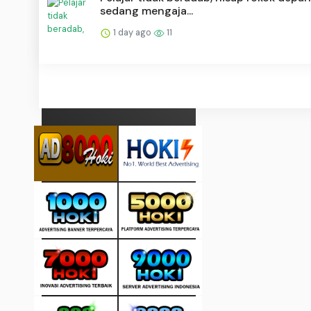
sedang mengaja...
1 day ago
11