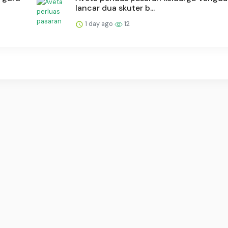
lancar dua skuter b...
1 day ago
12