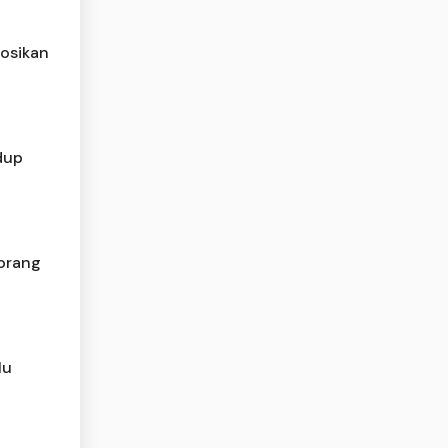
osikan
dup
eorang
lu