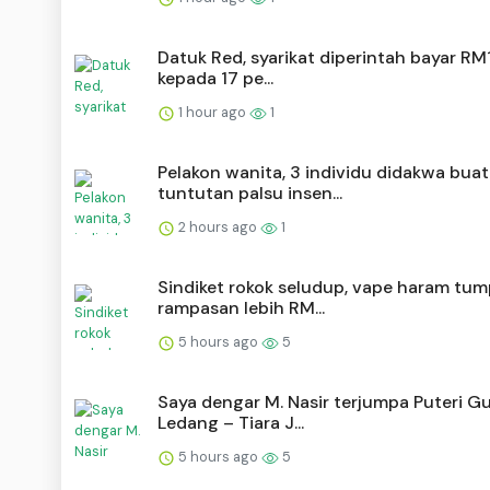
Datuk Red, syarikat diperintah bayar RM1
kepada 17 pe...
1 hour ago
1
Pelakon wanita, 3 individu didakwa buat
tuntutan palsu insen...
2 hours ago
1
Sindiket rokok seludup, vape haram tum
rampasan lebih RM...
5 hours ago
5
Saya dengar M. Nasir terjumpa Puteri 
Ledang – Tiara J...
5 hours ago
5