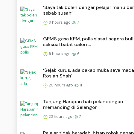
‘Saya tak boleh dengar pelajar mahu be
sebab susah’
9 hours ago
7
GPMS gesa KPM, polis siasat segera buli
seksual babit calon ...
9 hours ago
6
‘Sejak kurus, ada cakap muka saya mac
Roslan Shah’
20 hours ago
11
Tanjung Harapan hab pelancongan
memancing di Selangor
23 hours ago
7
Pelajar tidak beradab, hisap rokok depa