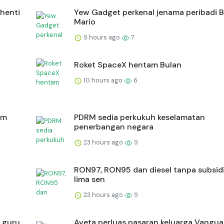
rhenti
Yew Gadget perkenal jenama peribadi 
Mario
9 hours ago
7
Roket SpaceX hentam Bulan
10 hours ago
6
am
PDRM sedia perkukuh keselamatan
penerbangan negara
23 hours ago
9
RON97, RON95 dan diesel tanpa subsid
lima sen
23 hours ago
9
n guru
Aveta perluas pasaran keluarga Vangua