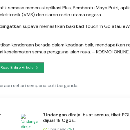
ik semasa menerusi aplikasi Plus, Pembantu Maya Putri, aplik
 elektronik (VMS) dan siaran radio utama negara.
iingatkan supaya memastikan baki kad Touch ‘n Go atau eWa
tikan kenderaan berada dalam keadaan baik, mendapatkan r
 keselamatan semua pengguna jalan raya. – KOSMO! ONLINE.
Read Entire Article
nderaan sehari sempena cuti berganda
r
‘Undangan diraja’ buat semua, tiket P
dijual 18 Ogos...
1 hour ago
1