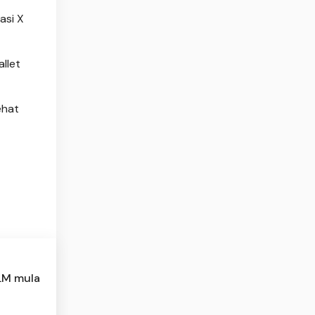
asi X
llet
ehat
GLM mula