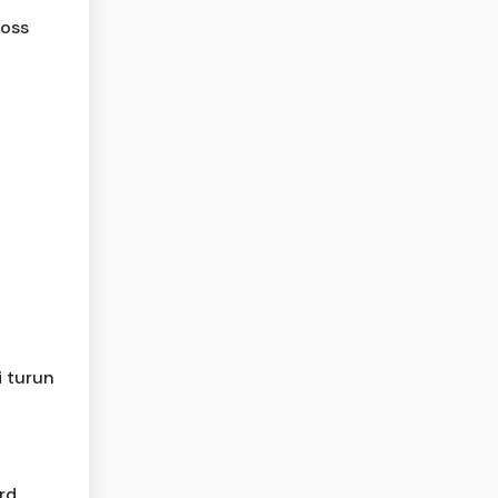
Boss
i turun
rd,