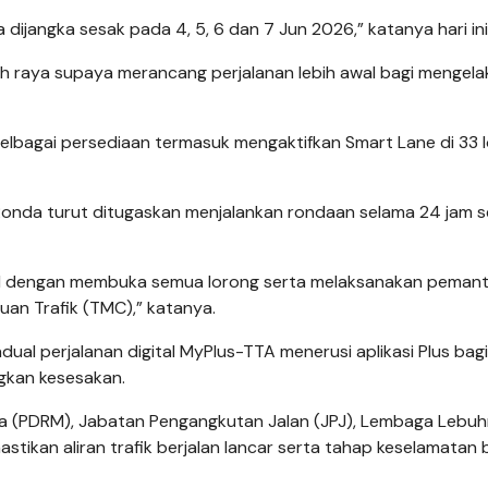
dijangka sesak pada 4, 5, 6 dan 7 Jun 2026,” katanya hari ini
h raya supaya merancang perjalanan lebih awal bagi mengela
elbagai persediaan termasuk mengaktifkan Smart Lane di 33 l
Ronda turut ditugaskan menjalankan rondaan selama 24 jam s
tol dengan membuka semua lorong serta melaksanakan peman
an Trafik (TMC),” katanya.
al perjalanan digital MyPlus-TTA menerusi aplikasi Plus bagi
gkan kesesakan.
sia (PDRM), Jabatan Pengangkutan Jalan (JPJ), Lembaga Lebu
stikan aliran trafik berjalan lancar serta tahap keselamatan