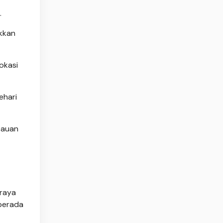
.
kkan
okasi
ehari
tauan
hraya
 berada