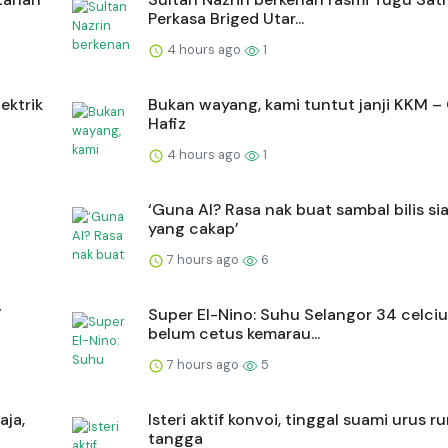
Perkasa Briged Utar...
4 hours ago
1
ektrik
Bukan wayang, kami tuntut janji KKM –
Hafiz
4 hours ago
1
‘Guna AI? Rasa nak buat sambal bilis si
yang cakap’
7 hours ago
6
’
Super El-Nino: Suhu Selangor 34 celciu
belum cetus kemarau...
7 hours ago
5
aja,
Isteri aktif konvoi, tinggal suami urus 
tangga