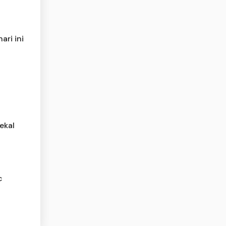
ari ini
ekal
c