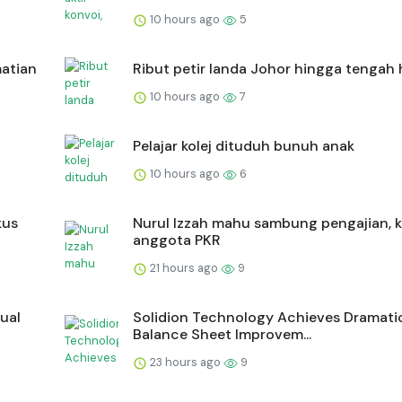
10 hours ago
5
matian
Ribut petir landa Johor hingga tengah h
10 hours ago
7
Pelajar kolej dituduh bunuh anak
10 hours ago
6
kus
Nurul Izzah mahu sambung pengajian, k
anggota PKR
21 hours ago
9
sual
Solidion Technology Achieves Dramati
Balance Sheet Improvem...
23 hours ago
9