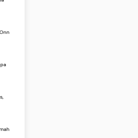
 Onn
apa
s,
rumah