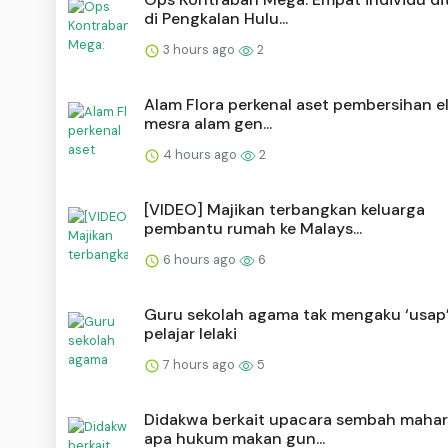
di Pengkalan Hulu...
3 hours ago
2
Alam Flora perkenal aset pembersihan el
mesra alam gen...
4 hours ago
2
[VIDEO] Majikan terbangkan keluarga
pembantu rumah ke Malays...
6 hours ago
6
Guru sekolah agama tak mengaku ‘usap
pelajar lelaki
7 hours ago
5
Didakwa berkait upacara sembah mahar
apa hukum makan gun...