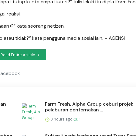
at tutup kuota empat isteri?” tulis lelaki itu di platform F
ai reaksi.
naan)?” kata seorang netizen.
p atau tidak?” kata pengguna media sosial lain. – AGENSI
Read Entire Article
i Facebook
kan
Farm Fresh, Alpha Group ceburi projek
pelaburan penternakan ...
3 hours ago
1
tahan
Sultan Nazrin berkenan rasmi Tugu Satr