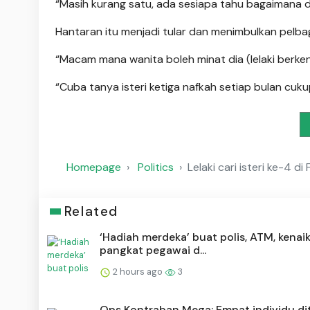
“Masih kurang satu, ada sesiapa tahu bagaimana dap
Hantaran itu menjadi tular dan menimbulkan pelbag
“Macam mana wanita boleh minat dia (lelaki berke
“Cuba tanya isteri ketiga nafkah setiap bulan cuku
Homepage
Politics
Lelaki cari isteri ke-4 d
Related
‘Hadiah merdeka’ buat polis, ATM, kenai
pangkat pegawai d...
2 hours ago
3
Ops Kontraban Mega: Empat individu di