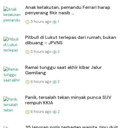
Anak ketakutan, pemandu Ferrari harap
penyerang fikir nasib ...
5 hours ago
1
Pitbull di Lukut terlepas dari rumah, bukan
dibuang – JPVNS
5 hours ago
3
Ramai tunggu saat akhir kibar Jalur
Gemilang
6 hours ago
2
Panik, tersalah tekan minyak punca SUV
rempuh KKIA
6 hours ago
2
35 laporan polis terhadap wanita, tipu duit