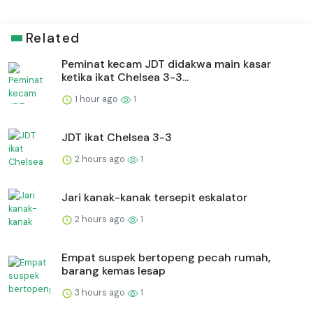
Related
Peminat kecam JDT didakwa main kasar
ketika ikat Chelsea 3-3...
1 hour ago
1
JDT ikat Chelsea 3-3
2 hours ago
1
Jari kanak-kanak tersepit eskalator
2 hours ago
1
Empat suspek bertopeng pecah rumah,
barang kemas lesap
3 hours ago
1