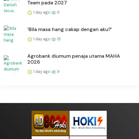
Team pada 2027
1 day ago
9
‘Bila masa hang cakap dengan aku?’
1 day ago
15
Agrobank diumum penaja utama MAHA
2026
1 day ago
9