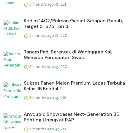
3 months ago
221
Kodim 1402/Polman Genjot Serapan Gabah,
Target 51.575 Ton di...
3 months ago
220
Tanam Padi Serentak di Waninggap Kai,
Memacu Percepatan Swas...
3 months ago
220
Sukses Panen Melon Premium, Lapas Terbuka
Kelas IIB Kendal T...
3 months ago
219
Anycubic Showcases Next-Generation 3D
Printing Lineup at RAP...
3 months ago
213