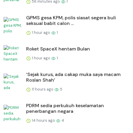
56 minutes ago
1
GPMS gesa KPM, polis siasat segera buli
seksual babit calon ...
1 hour ago
1
Roket SpaceX hentam Bulan
1 hour ago
1
‘Sejak kurus, ada cakap muka saya macam
Roslan Shah’
11 hours ago
5
PDRM sedia perkukuh keselamatan
penerbangan negara
14 hours ago
4