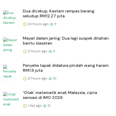
Dua dicekup, Kastam rampas barang
seludup RM12.27 juta
20 hours ago
9
Mayat dalam jaring: Dua lagi suspek ditahan
bantu siasatan
21 hours ago
9
Penyelia tapak didakwa pindah wang haram
RM1.9 juta
21 hours ago
10
‘Otak’ matematik anak Malaysia, cipta
sensasi di IMO 2026
1 day ago
12