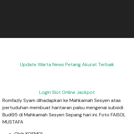
Update Warta News Petang Akurat Terbaik
Login Slot Online Jackpot
Romfazly Syam dihadapkan ke Mahkamah Sesyen atas
pertuduhan membuat hantaran palsu mengenai subsidi
Budi95 di Mahkamah Sesyen Sepang hari ini. Foto FAISOL
MUSTAFA
Oleh KOSMO!