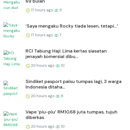
69 bulan
17 hours ago
9
‘Saya mengaku Rocky tiada lesen, tetapi…’
17 hours ago
7
RCI Tabung Haji: Lima kertas siasatan
jenayah komersial dibu...
20 hours ago
10
Sindiket pasport palsu tumpas lagi, 3 warga
Indonesia ditaha...
20 hours ago
8
Vape ‘piu-piu’ RM10.68 juta tumpas, tujuh
diberkas
20 hours ago
10