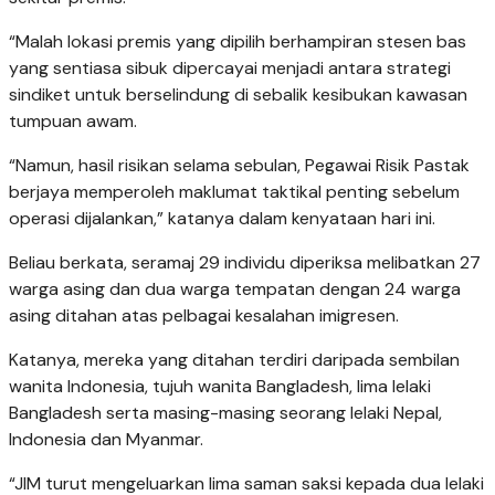
“Malah lokasi premis yang dipilih berhampiran stesen bas
yang sentiasa sibuk dipercayai menjadi antara strategi
sindiket untuk berselindung di sebalik kesibukan kawasan
tumpuan awam.
“Namun, hasil risikan selama sebulan, Pegawai Risik Pastak
berjaya memperoleh maklumat taktikal penting sebelum
operasi dijalankan,” katanya dalam kenyataan hari ini.
Beliau berkata, seramaj 29 individu diperiksa melibatkan 27
warga asing dan dua warga tempatan dengan 24 warga
asing ditahan atas pelbagai kesalahan imigresen.
Katanya, mereka yang ditahan terdiri daripada sembilan
wanita Indonesia, tujuh wanita Bangladesh, lima lelaki
Bangladesh serta masing-masing seorang lelaki Nepal,
Indonesia dan Myanmar.
“JIM turut mengeluarkan lima saman saksi kepada dua lelaki