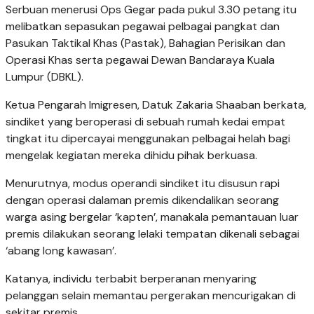
Serbuan menerusi Ops Gegar pada pukul 3.30 petang itu
melibatkan sepasukan pegawai pelbagai pangkat dan
Pasukan Taktikal Khas (Pastak), Bahagian Perisikan dan
Operasi Khas serta pegawai Dewan Bandaraya Kuala
Lumpur (DBKL).
Ketua Pengarah Imigresen, Datuk Zakaria Shaaban berkata,
sindiket yang beroperasi di sebuah rumah kedai empat
tingkat itu dipercayai menggunakan pelbagai helah bagi
mengelak kegiatan mereka dihidu pihak berkuasa.
Menurutnya, modus operandi sindiket itu disusun rapi
dengan operasi dalaman premis dikendalikan seorang
warga asing bergelar ‘kapten’, manakala pemantauan luar
premis dilakukan seorang lelaki tempatan dikenali sebagai
‘abang long kawasan’.
Katanya, individu terbabit berperanan menyaring
pelanggan selain memantau pergerakan mencurigakan di
sekitar premis.