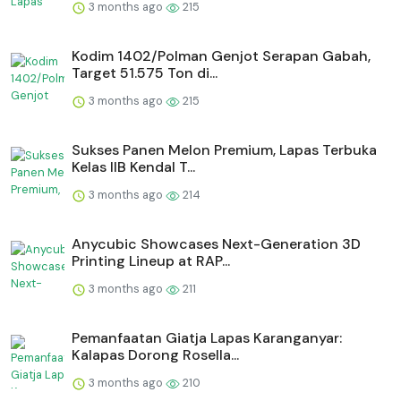
3 months ago
215
Kodim 1402/Polman Genjot Serapan Gabah,
Target 51.575 Ton di...
3 months ago
215
Sukses Panen Melon Premium, Lapas Terbuka
Kelas IIB Kendal T...
3 months ago
214
Anycubic Showcases Next-Generation 3D
Printing Lineup at RAP...
3 months ago
211
Pemanfaatan Giatja Lapas Karanganyar:
Kalapas Dorong Rosella...
3 months ago
210