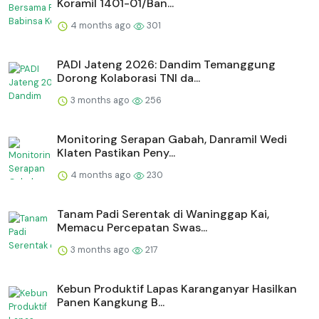
Koramil 1401-01/Ban...
4 months ago
301
PADI Jateng 2026: Dandim Temanggung
Dorong Kolaborasi TNI da...
3 months ago
256
Monitoring Serapan Gabah, Danramil Wedi
Klaten Pastikan Peny...
4 months ago
230
Tanam Padi Serentak di Waninggap Kai,
Memacu Percepatan Swas...
3 months ago
217
⁠Kebun Produktif Lapas Karanganyar Hasilkan
Panen Kangkung B...