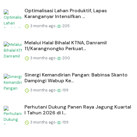
Optimalisasi Lahan Produktif, Lapas
Karanganyar Intensifkan ...
3 months ago
205
Melalui Halal Bihalal KTNA, Danramil
11/Karangnongko Perkuat...
3 months ago
200
Sinergi Kemandirian Pangan: Babinsa Skanto
Dampingi Wabup Ke...
3 months ago
199
Perhutani Dukung Panen Raya Jagung Kuartal
I Tahun 2026 di I...
3 months ago
199