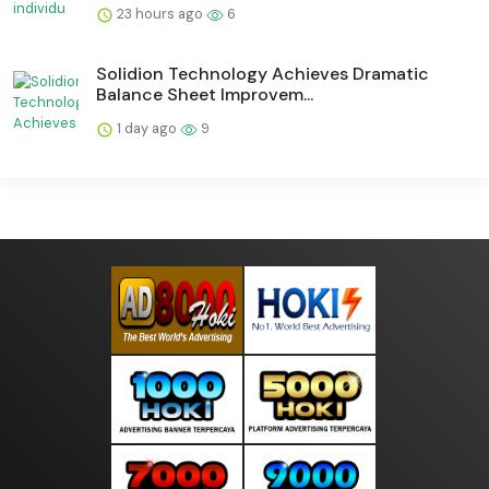
23 hours ago
6
Solidion Technology Achieves Dramatic
Balance Sheet Improvem...
1 day ago
9