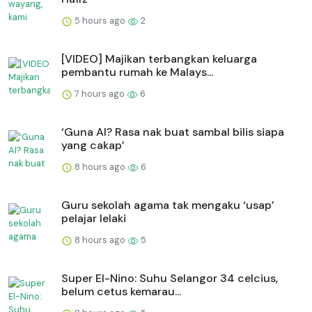
5 hours ago
2
[VIDEO] Majikan terbangkan keluarga
pembantu rumah ke Malays...
7 hours ago
6
‘Guna AI? Rasa nak buat sambal bilis siapa
yang cakap’
8 hours ago
6
Guru sekolah agama tak mengaku ‘usap’
pelajar lelaki
8 hours ago
5
Super El-Nino: Suhu Selangor 34 celcius,
belum cetus kemarau...