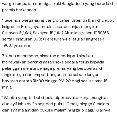
warga tempatan dan tiga lelaki Bangladesh yang berada di
premis berkenaan.
“Kesemua warga asing yang ditahan ditempatkan di Depot
Imigresen Putrajaya untuk siasatan lanjut mengikut
Seksyen 6(1)(c), Seksyen 15(1)(c) Akta Imigresen 1959/63
serta Peraturan 39(b) Peraturan-Peraturan Imigresen
1963,” jelasnya.
Zakaria menambah, siasatan mendapati sindiket
menawarkan perkhidmatan seks secara terus kepada
pelanggan melalui penjaga premis yang beroperasi di
tingkat tiga dan empat bangunan tersebut dengan
bayaran antara RM80 hingga RM120 bagi sesi selama 15
minit.
“Wanita yang terbabit pula dipercayai bekerja mengikut
dua syif iaitu syif siang dari pukul 10 pagi hingga 8 malam
dan syif malam dari pukul 8 malam hingga 5 pagi,” ujarnya.