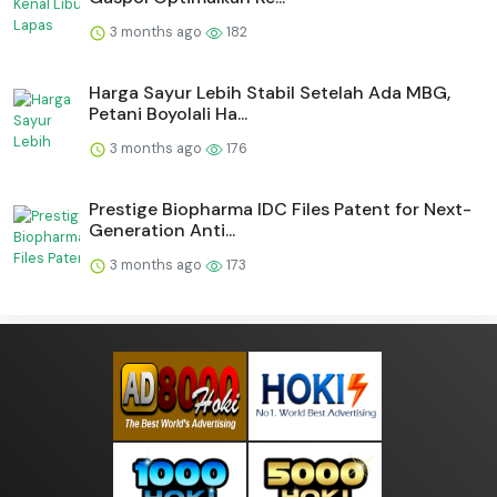
3 months ago
182
Harga Sayur Lebih Stabil Setelah Ada MBG,
Petani Boyolali Ha...
3 months ago
176
Prestige Biopharma IDC Files Patent for Next-
Generation Anti...
3 months ago
173