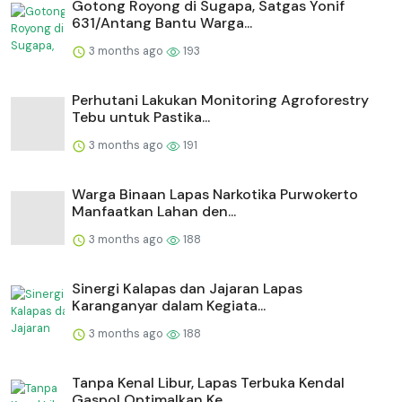
Gotong Royong di Sugapa, Satgas Yonif
631/Antang Bantu Warga...
3 months ago
193
Perhutani Lakukan Monitoring Agroforestry
Tebu untuk Pastika...
3 months ago
191
Warga Binaan Lapas Narkotika Purwokerto
Manfaatkan Lahan den...
3 months ago
188
⁠Sinergi Kalapas dan Jajaran Lapas
Karanganyar dalam Kegiata...
3 months ago
188
Tanpa Kenal Libur, Lapas Terbuka Kendal
Gaspol Optimalkan Ke...