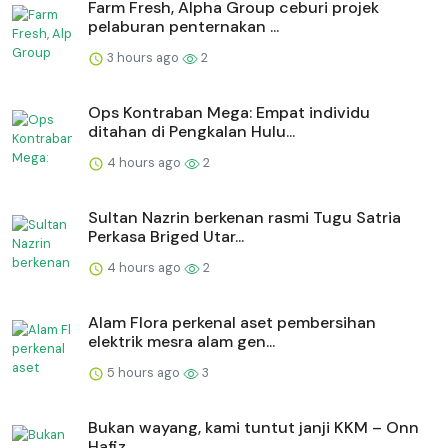
Farm Fresh, Alpha Group ceburi projek
pelaburan penternakan ...
3 hours ago
2
Ops Kontraban Mega: Empat individu
ditahan di Pengkalan Hulu...
4 hours ago
2
Sultan Nazrin berkenan rasmi Tugu Satria
Perkasa Briged Utar...
4 hours ago
2
Alam Flora perkenal aset pembersihan
elektrik mesra alam gen...
5 hours ago
3
Bukan wayang, kami tuntut janji KKM – Onn
Hafiz