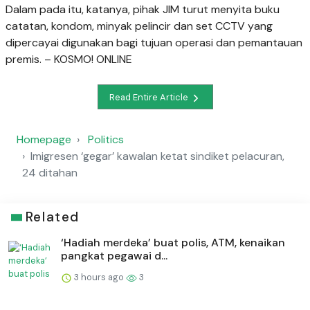
Dalam pada itu, katanya, pihak JIM turut menyita buku
catatan, kondom, minyak pelincir dan set CCTV yang
dipercayai digunakan bagi tujuan operasi dan pemantauan
premis. – KOSMO! ONLINE
Read Entire Article
Homepage
Politics
Imigresen ‘gegar’ kawalan ketat sindiket pelacuran,
24 ditahan
Related
‘Hadiah merdeka’ buat polis, ATM, kenaikan
pangkat pegawai d...
3 hours ago
3