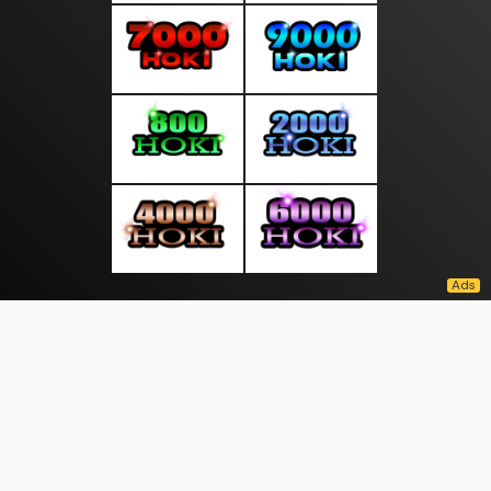
About Us
·
Contact Us
·
Terms & Conditions
·
© moodmalam.com 2026. All rights are reserved
Pertanian |
|
|
|