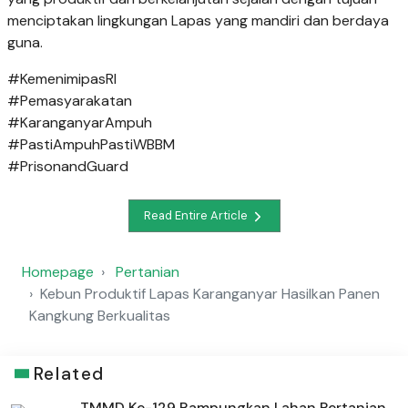
menciptakan lingkungan Lapas yang mandiri dan berdaya
guna.
#KemenimipasRI
#Pemasyarakatan
#KaranganyarAmpuh
#PastiAmpuhPastiWBBM
#PrisonandGuard
Read Entire Article
Homepage
Pertanian
⁠Kebun Produktif Lapas Karanganyar Hasilkan Panen
Kangkung Berkualitas
Related
TMMD Ke-129 Rampungkan Lahan Pertanian