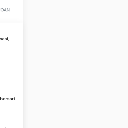
JOAN
asi,
bersari