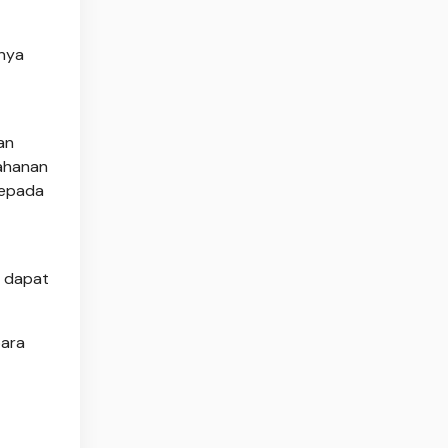
nya
an
tahanan
kepada
n dapat
para