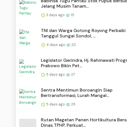
Babinsa Tugu Pantau Stok Pupuk Bersub
Jelang Musim Tanam...
3 days ago
15
TNI dan Warga Gotong Royong Perbaiki
Tanggul Sungai Sondol, ...
4 days ago
20
Legislator Gerindra, Hj. Rahmawati Pro
Prabowo Bikin Pet...
5 days ago
27
Sentra Mentimun Boroangin Siap
Bertransformasi, Lurah Mangal...
5 days ago
29
Rutan Magetan Panen Hortikultura Ber
Dinas TPHP, Perkuat...