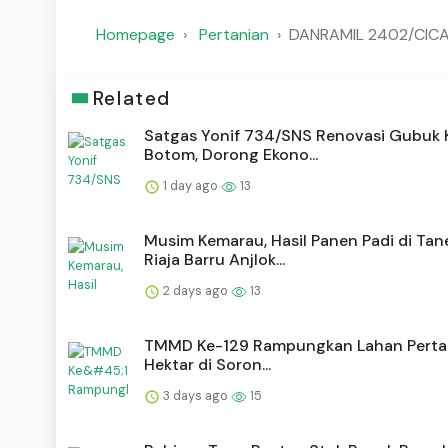
Homepage
Pertanian
DANRAMIL 2402/CICA
Related
Satgas Yonif 734/SNS Renovasi Gubuk 
Botom, Dorong Ekono...
1 day ago
13
Musim Kemarau, Hasil Panen Padi di Tan
Riaja Barru Anjlok...
2 days ago
13
TMMD Ke-129 Rampungkan Lahan Pertan
Hektar di Soron...
3 days ago
15