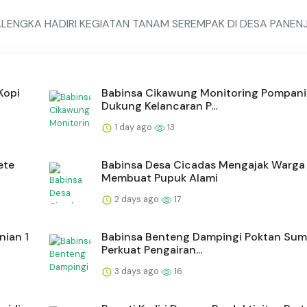
LENGKA HADIRI KEGIATAN TANAM SEREMPAK DI DESA PANEN
Kopi
Babinsa Cikawung Monitoring Pompanis
Dukung Kelancaran P...
1 day ago
13
ete
Babinsa Desa Cicadas Mengajak Warga
Membuat Pupuk Alami
2 days ago
17
ian 1
Babinsa Benteng Dampingi Poktan Sum
Perkuat Pengairan...
3 days ago
16