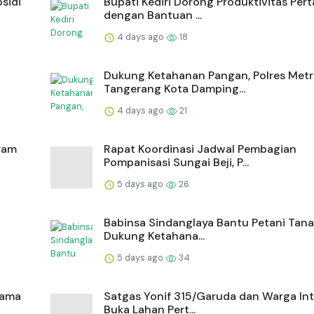
sidi
Bupati Kediri Dorong Produktivitas Per
dengan Bantuan ...
4 days ago
18
Dukung Ketahanan Pangan, Polres Met
Tangerang Kota Damping...
4 days ago
21
gram
Rapat Koordinasi Jadwal Pembagian
Pompanisasi Sungai Beji, P...
5 days ago
26
Babinsa Sindanglaya Bantu Petani Tana
Dukung Ketahana...
5 days ago
34
sama
Satgas Yonif 315/Garuda dan Warga In
Buka Lahan Pert...