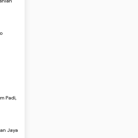
tanian
ro
m Padi,
tan Jaya