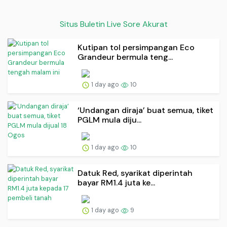
Situs Buletin Live Sore Akurat
Kutipan tol persimpangan Eco
Grandeur bermula teng...
1 day ago
10
‘Undangan diraja’ buat semua, tiket
PGLM mula diju...
1 day ago
10
Datuk Red, syarikat diperintah
bayar RM1.4 juta ke...
1 day ago
9