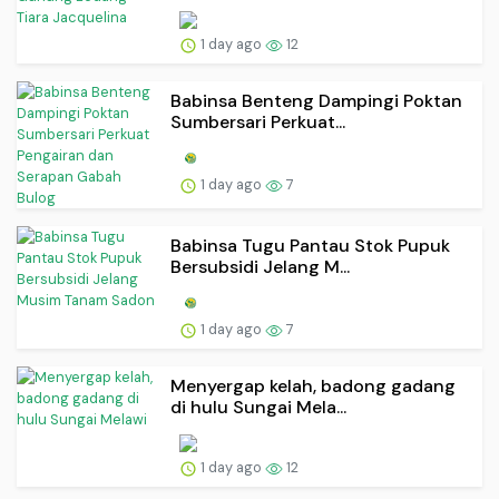
1 day ago
12
Babinsa Benteng Dampingi Poktan
Sumbersari Perkuat...
1 day ago
7
Babinsa Tugu Pantau Stok Pupuk
Bersubsidi Jelang M...
1 day ago
7
Menyergap kelah, badong gadang
di hulu Sungai Mela...
1 day ago
12