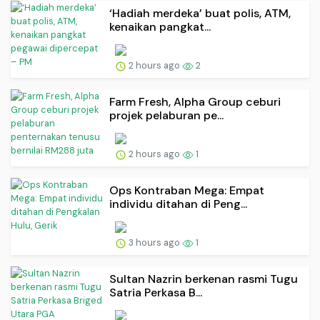
‘Hadiah merdeka’ buat polis, ATM,
kenaikan pangkat...
2 hours ago
2
Farm Fresh, Alpha Group ceburi
projek pelaburan pe...
2 hours ago
1
Ops Kontraban Mega: Empat
individu ditahan di Peng...
3 hours ago
1
Sultan Nazrin berkenan rasmi Tugu
Satria Perkasa B...