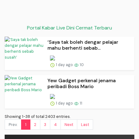
Portal Kabar Live Dini Cermat Terbaru
‘Saya tak boleh dengar pelajar
mahu berhenti sebab...
1 day ago
10
Yew Gadget perkenal jenama
peribadi Boss Mario
1 day ago
11
Showing 1-38 of total 2403 entries.
Prev.
1
2
3
4
Next
Last