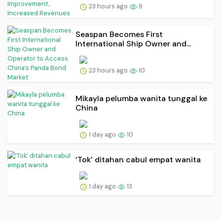
23 hours ago
9
Seaspan Becomes First
International Ship Owner and...
23 hours ago
10
Mikayla pelumba wanita tunggal ke
China
1 day ago
10
‘Tok’ ditahan cabul empat wanita
1 day ago
13