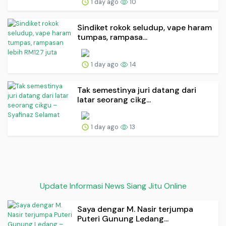
1 day ago
10
Sindiket rokok seludup, vape haram
tumpas, rampasa...
1 day ago
14
Tak semestinya juri datang dari
latar seorang cikg...
1 day ago
13
Update Informasi News Siang Jitu Online
Saya dengar M. Nasir terjumpa
Puteri Gunung Ledang...